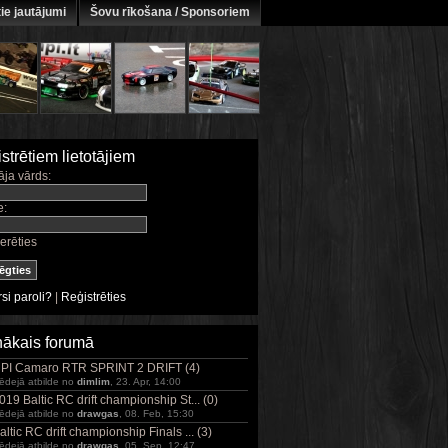
ie jautājumi
Šovu rīkošana / Sponsoriem
strētiem lietotājiem
āja vārds:
e:
erēties
si paroli?
|
Reģistrēties
ākais forumā
PI Camaro RTR SPRINT 2 DRIFT (4)
ēdejā atbilde no
dimlim
, 23. Apr, 14:00
019 Baltic RC drift championship St... (0)
ēdejā atbilde no
drawgas
, 08. Feb, 15:30
altic RC drift championship Finals ... (3)
ēdejā atbilde no
drawgas
, 05. Sep, 12:47