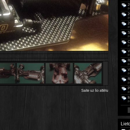
2
P
2
P
2
P
S
P
C
P
V
P
R
P
V
P
R
P
P
Saite uz šo attēlu
P
M
P
Liet