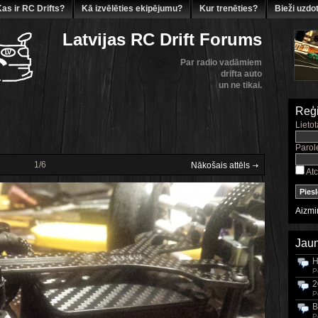
as ir RC Drifts?
Kā izvēlēties ekipējumu?
Kur trenēties?
Bieži uzdot
Latvijas RC Drift Forums
Par radio vadāmiem
drifta auto
un ne tikai.
Reģi
Lietot
Parol
1/6
Nākošais attēls
Atc
Aizmir
Jaun
H
P
2
P
B
P