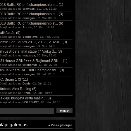
018 Baltic RC drift championship st... (1)
ēdejā atbilde no
drawgas
, 21. Aug, 12:20
018 Baltic RC drift championship st... (3)
ēdejā atbilde no
drawgas
, 02. Mai, 09:36
018 Baltic RC drift championship st... (6)
ēdejā atbilde no
Arturio
, 20. Feb, 16:34
atikšanās (9)
ēdejā atbilde no
Stanislavs
, 13. Feb, 09:41
omic Con Baltics 2017, 2017.12.02-0... (0)
ēdejā atbilde no
drawgas
, 09. Nov, 14:33
ilniusSliders final stage @ Vaikų Š... (3)
ēdejā atbilde no
maaarca
, 06. Nov, 19:41
31House GRK2+++ & Rajimani GRK ... (1)
ēdejā atbilde no
kristianux
, 11. Jūl, 22:30
ilniusSliders R/C Drift Championshi... (0)
ēdejā atbilde no
drawgas
, 10. Jūl, 12:33
C: Spam 1 (3711)
ēdejā atbilde no
Denis
, 02. Jūl, 21:51
ārdodu Alex Racing (5)
ēdejā atbilde no
Pinka
, 22. Jūn, 10:56
eklēju budgeta drifta mašīnu (0)
ēdejā atbilde no
HOLESHOT
, 18. Jūn, 10:15
otāju galerijas
Visas galerijas