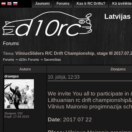
Jaunumi
Forums
Kas ir RC Drifts?
Kā izvēlēti
Latvijas
Forums
VilniusSliders R/C Drift Championship, stage III 2017.07.
Tēma:
Forums
d10rc Forums
Sacensības
Autors
Ziņojums
drawgas
10. jūlijā, 12:33
We invite You all to participate in
Lithuanian rc drift championship&q
Vilnius Maironio progimnazija sch
Ziņojumi: 152
Kopš: 17.04.2015
Date
: 2017 07 22