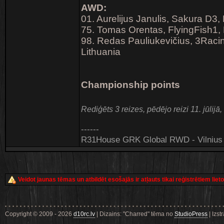
AWD:
01. Aurelijus Janulis, Sakura D3,
75. Tomas Orentas, FlyingFish1, 
98. Redas Pauliukevičius, 3Raci
Lithuania
Championship points
Rediģēts 3 reizes, pēdējo reizi 11. jūlijā
------
R31House GRK Global RWD - Vilnius 
Veidot jaunas tēmas un atbildēt esošajās ir atļauts tikai reģistrētiem liet
Copyright © 2009 - 2026
d10rc.lv
| Dizains: "Charred" tēma no
StudioPress
| Izst