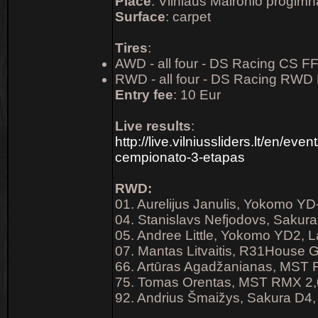
Place
: Vilniaus Maironio progimna
Surface
: carpet
Tires
:
AWD - all four - DS Racing CS F
RWD - all four - DS Racing RWD 
Entry fee
: 10 Eur
Live results
:
http://live.vilniussliders.lt/en/event
cempionato-3-etapas
RWD:
01. Aurelijus Janulis, Yokomo YD-
04. Stanislavs Nefjodovs, Sakura
05. Andree Little, Yokomo YD2, L
07. Mantas Litvaitis, R31House 
66. Artūras Agadžanianas, MST F
75. Tomas Orentas, MST RMX 2,0
92. Andrius Šmaižys, Sakura D4,