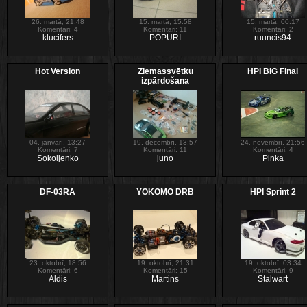
26. martā, 21:48
15. martā, 15:58
15. martā, 00:17
Komentāri: 4
Komentāri: 11
Komentāri: 2
klucifers
POPURI
ruuncis94
Hot Version
Ziemassvētku
HPI BIG Final
izpārdošana
04. janvārī, 13:27
19. decembrī, 13:57
24. novembrī, 21:56
Komentāri: 7
Komentāri: 11
Komentāri: 4
Sokoljenko
juno
Pinka
DF-03RA
YOKOMO DRB
HPI Sprint 2
23. oktobrī, 18:56
19. oktobrī, 21:31
19. oktobrī, 03:34
Komentāri: 6
Komentāri: 15
Komentāri: 9
Aldis
Martins
Stalwart