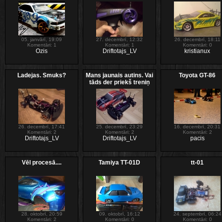
05. janvārī, 19:09
27. decembrī, 12:32
26. decembrī, 18:11
Komentāri: 1
Komentāri: 1
Komentāri: 0
Ozis
Driftotajs_LV
kristianux
Ladejas. Smuks?
Mans jaunais autins. Vai
Toyota GT-86
tāds der priekš treniņ
26. decembrī, 17:41
25. decembrī, 23:29
16. decembrī, 20:31
Komentāri: 2
Komentāri: 2
Komentāri: 2
Driftotajs_LV
Driftotajs_LV
pacis
Vēl procesā....
Tamiya TT-01D
tt-01
28. oktobrī, 20:59
09. oktobrī, 16:12
24. septembrī, 06:24
Komentāri: 2
Komentāri: 0
Komentāri: 0