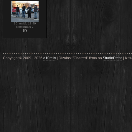
30. maijā, 13:49
Komentāri: 2
sh
Copyright © 2009 - 2026
d10rc.lv
| Dizains: "Charred" tēma no
StudioPress
| Izst