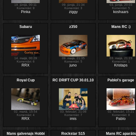
19. jūnijā, 00:11
09. jūnijā, 21:34
03. jūnijā, 20:03
Komentāri: 9
Komentāri: 3
Komentāri: 5
Pinka
ziggy
koshaars
Subaru
z350
Mans RC :)
14. maijā, 00:29
09. maijā, 21:35
03. maijā, 21:23
Komentāri: 6
Komentāri: 5
Komentāri: 1
RRX
juno
Kristaps
Royal Cup
RC DRIFT CUP 30.01.10
Pablo\'s garage
02. martā, 15:54
03. februārī, 21:06
02. februārī, 15:21
Komentāri: 4
Komentāri: 7
Komentāri: 8
RRX
imis
Pablo
Mans galvenajs Hobbi
Rockstar S15
Mans RC aparāts