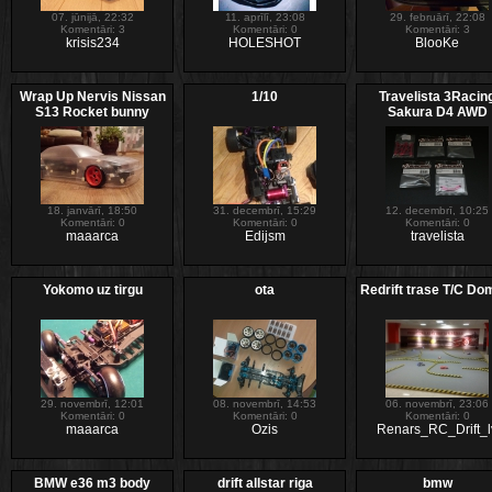
07. jūnijā, 22:32
11. aprīlī, 23:08
29. februārī, 22:08
Komentāri: 3
Komentāri: 0
Komentāri: 3
krisis234
HOLESHOT
BlooKe
Wrap Up Nervis Nissan
1/10
Travelista 3Racin
S13 Rocket bunny
Sakura D4 AWD
18. janvārī, 18:50
31. decembrī, 15:29
12. decembrī, 10:25
Komentāri: 0
Komentāri: 0
Komentāri: 0
maaarca
Edijsm
travelista
Yokomo uz tirgu
ota
Redrift trase T/C Do
29. novembrī, 12:01
08. novembrī, 14:53
06. novembrī, 23:06
Komentāri: 0
Komentāri: 0
Komentāri: 0
maaarca
Ozis
Renars_RC_Drift_l
BMW e36 m3 body
drift allstar riga
bmw