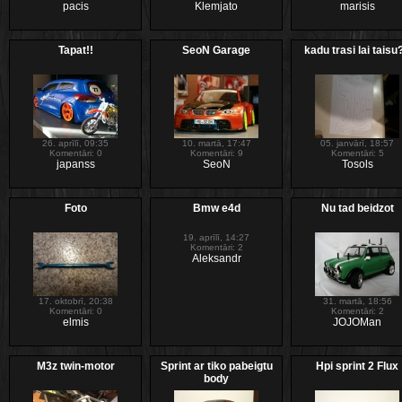
pacis
Klemjato
marisis
Tapat!!
SeoN Garage
kadu trasi lai taisu
26. aprīlī, 09:35
10. martā, 17:47
05. janvārī, 18:57
Komentāri: 0
Komentāri: 9
Komentāri: 5
japanss
SeoN
Tosols
Foto
Bmw e4d
Nu tad beidzot
19. aprīlī, 14:27
Komentāri: 2
Aleksandr
17. oktobrī, 20:38
31. martā, 18:56
Komentāri: 0
Komentāri: 2
elmis
JOJOMan
M3z twin-motor
Sprint ar tiko pabeigtu
Hpi sprint 2 Flux
body