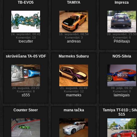
TB-EVO5
TAMIYA
Impreza
24. septembrī, 06:42
16. septembrī, 08:54
09. septembrī, 15:50
Komentāri: 13
Komentāri: 3
Komentāri: 6
toecutter
andreas
Pildiitaajs
skrūvēšana TA-05 VDF
Marmeks Subaru
NOS-Silvia
24. augustā, 23:20
21. augustā, 21:49
09. jūlijā, 09:32
Komentāri: 8
Komentāri: 12
Komentāri: 0
s555
marmeks
laimiigais
Counter Steer
mana tačka
Tamiya TT-01D ; Sil
S15