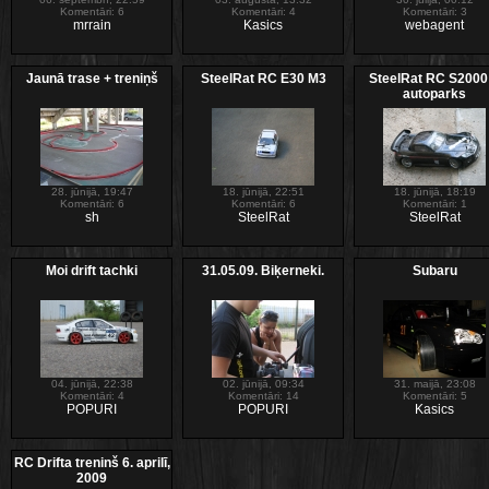
Komentāri: 6
Komentāri: 4
Komentāri: 3
mrrain
Kasics
webagent
Jaunā trase + treniņš
SteelRat RC E30 M3
SteelRat RC S2000
autoparks
28. jūnijā, 19:47
18. jūnijā, 22:51
18. jūnijā, 18:19
Komentāri: 6
Komentāri: 6
Komentāri: 1
sh
SteelRat
SteelRat
Moi drift tachki
31.05.09. Biķerneki.
Subaru
04. jūnijā, 22:38
02. jūnijā, 09:34
31. maijā, 23:08
Komentāri: 4
Komentāri: 14
Komentāri: 5
POPURI
POPURI
Kasics
RC Drifta treninš 6. aprilī,
2009