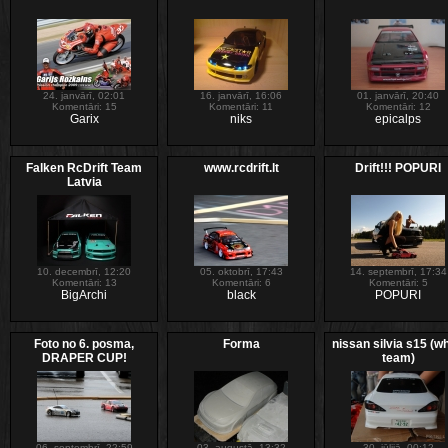
24. janvārī, 02:01
16. janvārī, 16:06
01. janvārī, 20:40
Komentāri: 15
Komentāri: 11
Komentāri: 12
Garix
niks
epicalps
Falken RcDrift Team
www.rcdrift.lt
Drift!!! POPURI
Latvia
10. decembrī, 12:20
05. oktobrī, 17:43
14. septembrī, 17:34
Komentāri: 13
Komentāri: 6
Komentāri: 5
BigArchi
black
POPURI
Foto no 6. posma,
Forma
nissan silvia s15 (wh
DRAPER CUP!
team)
06. septembrī, 22:59
03. augustā, 13:32
30. jūlijā, 00:12