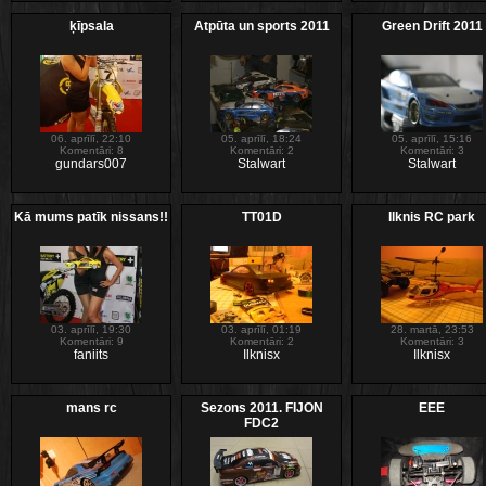
ķīpsala
Atpūta un sports 2011
Green Drift 2011
06. aprīlī, 22:10
05. aprīlī, 18:24
05. aprīlī, 15:16
Komentāri: 8
Komentāri: 2
Komentāri: 3
gundars007
Stalwart
Stalwart
Kā mums patīk nissans!!
TT01D
Ilknis RC park
03. aprīlī, 19:30
03. aprīlī, 01:19
28. martā, 23:53
Komentāri: 9
Komentāri: 2
Komentāri: 3
faniits
Ilknisx
Ilknisx
mans rc
Sezons 2011. FIJON
EEE
FDC2