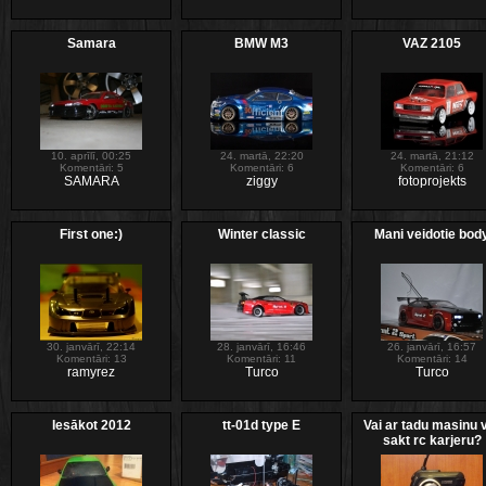
Samara
BMW M3
VAZ 2105
10. aprīlī, 00:25
24. martā, 22:20
24. martā, 21:12
Komentāri: 5
Komentāri: 6
Komentāri: 6
SAMARA
ziggy
fotoprojekts
First one:)
Winter classic
Mani veidotie bod
30. janvārī, 22:14
28. janvārī, 16:46
26. janvārī, 16:57
Komentāri: 13
Komentāri: 11
Komentāri: 14
ramyrez
Turco
Turco
Iesākot 2012
tt-01d type E
Vai ar tadu masinu 
sakt rc karjeru?