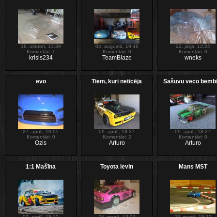
16. oktobrī, 13:39
04. augustā, 19:46
22. jūlijā, 12:24
Komentāri: 1
Komentāri: 0
Komentāri: 0
krisis234
TeamBlaze
wneks
evo
Tiem, kuri neticēja
Sašuvu veco bembi 
27. aprīlī, 10:05
09. aprīlī, 18:37
09. aprīlī, 18:27
Komentāri: 0
Komentāri: 2
Komentāri: 0
Ozis
Arturo
Arturo
1:1 Mašīna
Toyota levin
Mans MST
07. aprīlī, 15:12
24. martā, 13:07
23. martā, 15:32