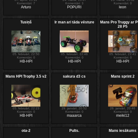
Komentāri: 7
Komentāri: 3
Komentāri: 0
Arturo
POPURI
leon
Tusiņš
Ir man ari tāda vēsture
Mans Pro Truggy ar P
28 P5
05. februārī, 22:50
05. februārī, 22:46
05. februārī, 22:41
Komentāri: 0
Komentāri: 0
Komentāri: 0
HB-HPI
HB-HPI
HB-HPI
Mans HPI Trophy 3.5 v2
sakura d3 cs
Mans sprint 2
05. februārī, 22:23
29. janvārī, 20:52
26. janvārī, 20:46
Komentāri: 0
Komentāri: 0
Komentāri: 0
HB-HPI
maaarca
meiki12
ota-2
Pults.
Mans iesākums