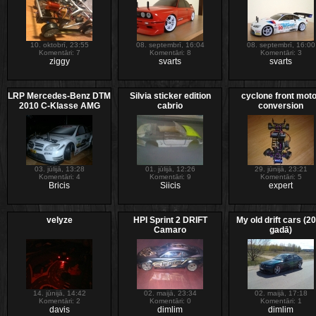
10. oktobrī, 23:55
08. septembrī, 16:04
08. septembrī, 16:00
Komentāri: 7
Komentāri: 8
Komentāri: 3
ziggy
svarts
svarts
LRP Mercedes-Benz DTM
Silvia sticker edition
cyclone front mot
2010 C-Klasse AMG
cabrio
conversion
03. jūlijā, 13:28
01. jūlijā, 12:26
29. jūnijā, 23:21
Komentāri: 4
Komentāri: 9
Komentāri: 5
Bricis
Siicis
expert
velyze
HPI Sprint 2 DRIFT
My old drift cars (2
Camaro
gadā)
14. jūnijā, 14:42
02. maijā, 23:34
02. maijā, 17:18
Komentāri: 2
Komentāri: 0
Komentāri: 1
davis
dimlim
dimlim