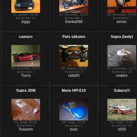
01. janvārī, 22:01
31. decembrī, 12:47
29. decembrī, 13:56
Komentāri: 11
Komentāri: 1
Komentāri: 7
ziggy
Danka098
zerorc
camaro
Pats sākums
Supra (body)
09. decembrī, 19:57
03. oktobrī, 20:13
09. septembrī, 22:47
Komentāri: 1
Komentāri: 5
Komentāri: 13
Turco
rally00
unders
Supra JDM
Mans HPI E10
Subaru!!!
15. jūnijā, 20:21
08. maijā, 23:19
04. maijā, 16:52
Komentāri: 6
Komentāri: 2
Komentāri: 10
Toxannn
toxic
s555