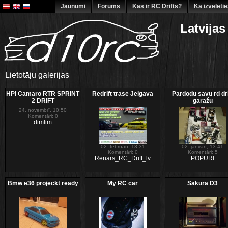
Jaunumi
Forums
Kas ir RC Drifts?
Kā izvēlēti
Latvijas
Lietotāju galerijas
HPI Camaro RTR SPRINT
Redrift trase Jelgava
Pardodu savu rd dri
2 DRIFT
garažu
24. novembrī, 10:50
Komentāri: 0
dimlim
02. februārī, 13:31
02. janvārī, 13:41
Komentāri: 0
Komentāri: 5
Renars_RC_Drift_lv
POPURI
Bmw e36 projeckt ready
My RC car
Sakura D3