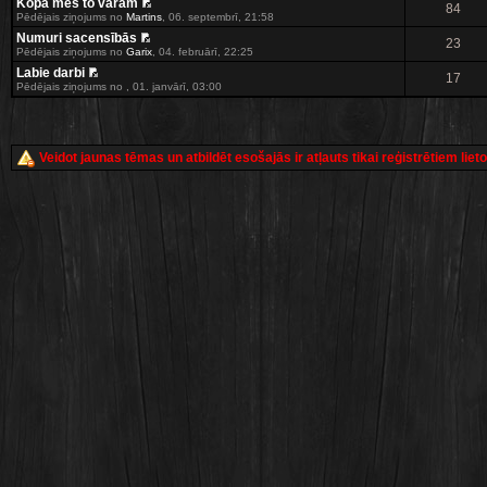
Kopā mēs to varam
84
Pēdējais ziņojums no
Martins
,
06. septembrī, 21:58
Numuri sacensībās
23
Pēdējais ziņojums no
Garix
,
04. februārī, 22:25
Labie darbi
17
Pēdējais ziņojums no
,
01. janvārī, 03:00
Veidot jaunas tēmas un atbildēt esošajās ir atļauts tikai reģistrētiem liet