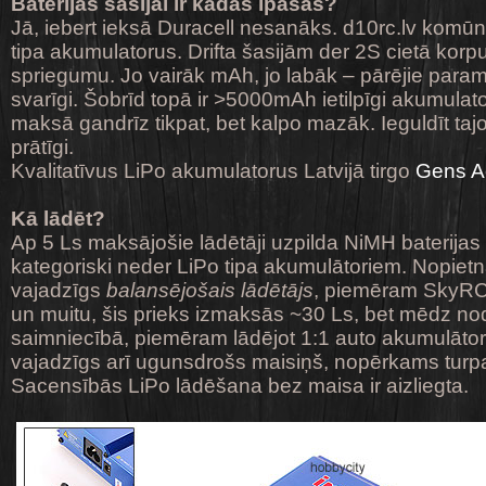
Baterijas šasijai ir kādas īpašas?
Jā, iebert ieksā Duracell nesanāks. d10rc.lv komū
tipa akumulatorus. Drifta šasijām der 2S cietā korp
spriegumu. Jo vairāk mAh, jo labāk – pārējie paramet
svarīgi. Šobrīd topā ir >5000mAh ietilpīgi akumulato
maksā gandrīz tikpat, bet kalpo mazāk. Ieguldīt taj
prātīgi.
Kvalitatīvus LiPo akumulatorus Latvijā tirgo
Gens A
Kā lādēt?
Ap 5 Ls maksājošie lādētāji uzpilda NiMH baterijas
kategoriski neder LiPo tipa akumulātoriem. Nopiet
vajadzīgs
balansējošais lādētājs
, piemēram SkyRC
un muitu, šis prieks izmaksās ~30 Ls, bet mēdz node
saimniecībā, piemēram lādējot 1:1 auto akumulātor
vajadzīgs arī ugunsdrošs maisiņš, nopērkams turpat
Sacensībās LiPo lādēšana bez maisa ir aizliegta.