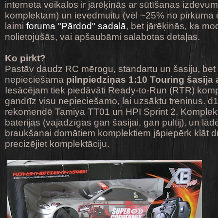
interneta veikalos ir jārēķinās ar sūtīšanas izdev
komplektam) un ievedmuitu (vēl ~25% no pirkuma c
laimi
foruma "Pārdod" sadaļā
, bet jārēķinās, ka mo
nolietojušās, vai apšaubāmi salabotas detaļas.
Ko pirkt?
Pastāv daudz RC mērogu, standartu un šasiju, bet 
nepieciešama
pilnpiedziņas 1:10 Touring
šasija 
Iesācējam tiek piedāvāti Ready-to-Run (RTR) kompl
gandrīz visu nepieciešamo, lai uzsāktu treniņus. d
rekomendē Tamiya TT01 un HPI Sprint 2. Komplek
baterijas (vajadzīgas gan šasijai, gan pultij), un lā
braukšanai domātiem komplektiem jāpiepērk klāt dri
precizējiet komplektāciju.