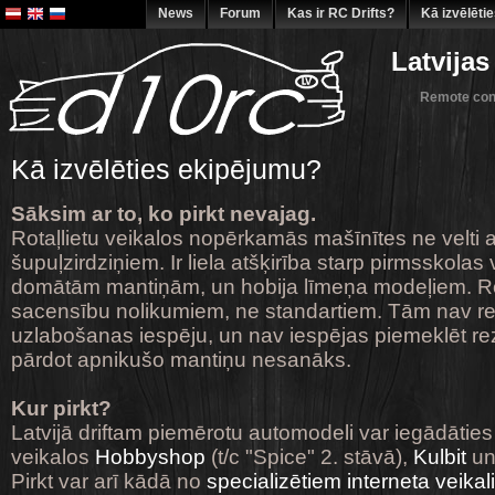
News
Forum
Kas ir RC Drifts?
Kā izvēlēti
Latvijas
Remote cont
Kā izvēlēties ekipējumu?
Sāksim ar to, ko pirkt nevajag.
Rotaļlietu veikalos nopērkamās mašīnītes ne velti a
šupuļzirdziņiem. Ir liela atšķirība starp pirmsskol
domātām mantiņām, un hobija līmeņa modeļiem. Rota
sacensību nolikumiem, ne standartiem. Tām nav r
uzlabošanas iespēju, un nav iespējas piemeklēt rez
pārdot apnikušo mantiņu nesanāks.
Kur pirkt?
Latvijā driftam piemērotu automodeli var iegādāties
veikalos
Hobbyshop
(t/c "Spice" 2. stāvā),
Kulbit
u
Pirkt var arī kādā no
specializētiem interneta veika